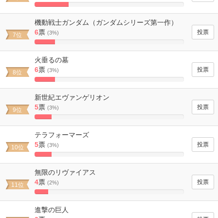
22.727272727273%
Complete
機動戦士ガンダム（ガンダムシリーズ第一作）
6
票
(3%)
7位
13.636363636364%
Complete
火垂るの墓
6
票
(3%)
8位
13.636363636364%
Complete
新世紀エヴァンゲリオン
5
票
(3%)
9位
11.363636363636%
Complete
テラフォーマーズ
5
票
(3%)
10位
11.363636363636%
Complete
無限のリヴァイアス
4
票
(2%)
11位
9.0909090909091%
Complete
進撃の巨人