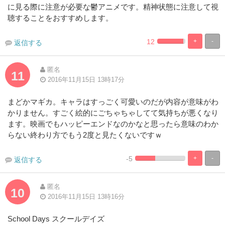
に見る際に注意が必要な鬱アニメです。精神状態に注意して視
聴することをおすすめします。
12
+
-
返信する
2.2727272727273
97.72727272
Complete
Complete
匿名
11
2016年11月15日 13時17分
まどかマギカ。キャラはすっごく可愛いのだが内容が意味がわ
かりません。すごく絵的にごちゃちゃしてて気持ちが悪くなり
ます。映画でもハッピーエンドなのかなと思ったら意味のわか
らない終わり方でもう2度と見たくないですｗ
-5
+
-
返信する
2.2727272727273%
97.727272727273
Complete
Complete
匿名
10
2016年11月15日 13時16分
School Days スクールデイズ