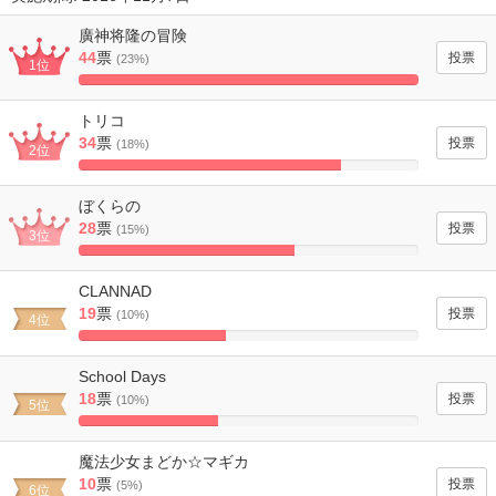
廣神将隆の冒険
44
票
(23%)
1位
100%
Complete
トリコ
34
票
(18%)
2位
77.272727272727%
Complete
ぼくらの
28
票
(15%)
3位
63.636363636364%
Complete
CLANNAD
19
票
(10%)
4位
43.181818181818%
Complete
School Days
18
票
(10%)
5位
40.909090909091%
Complete
魔法少女まどか☆マギカ
10
票
(5%)
6位