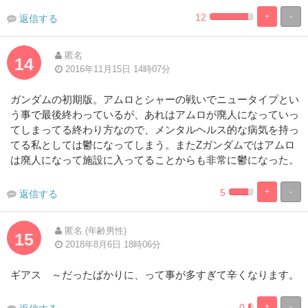
12
+
-
返信する
2.2727272727273%
97.727272727
Complete
Complete
匿名
14
2016年11月15日 14時07分
ガンダムの初期版。アムロとシャーの戦いでニュータイプとい
う事で最後終わっているが、あれはアムロが廃人になっていっ
てしまってる終わり方なので、メンタルヘルス的な病気を持っ
てる私としては鬱になってしまう。またZガンダムではアムロ
は廃人になって施設に入ってることからも非常に鬱になった。
5
+
-
返信する
2.272727272727
97.727272727
Complete
Complete
匿名 (年齢男性)
15
2018年8月6日 18時06分
ギアス ～だったばかりに、って事が多すぎて辛くなります。
0
+
-