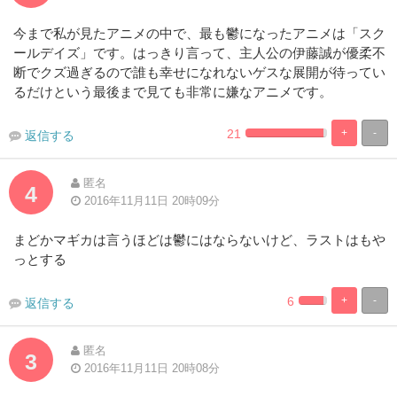
今まで私が見たアニメの中で、最も鬱になったアニメは「スク
ールデイズ」です。はっきり言って、主人公の伊藤誠が優柔不
断でクズ過ぎるので誰も幸せになれないゲスな展開が待ってい
るだけという最後まで見ても非常に嫌なアニメです。
21
+
-
返信する
2.2727272727273%
97.72727272
Complete
Complete
匿名
4
2016年11月11日 20時09分
まどかマギカは言うほどは鬱にはならないけど、ラストはもや
っとする
6
+
-
返信する
2.272727272727
97.72727272
Complete
Complete
匿名
3
2016年11月11日 20時08分