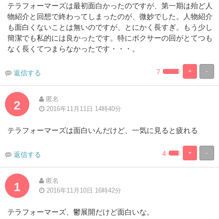
テラフォーマーズは最初面白かったのですが、第一期は殆ど人
物紹介と回想で終わってしまったのが、微妙でした。人物紹介
も面白くないことは無いのですが、とにかく長すぎ。もう少し
簡潔でも私的には良かったです。特にボクサーの回がとてつも
なく長くてつまらなかったです・・・。
7
+
-
返信する
2.272727272727
97.72727272
Complete
Complete
匿名
2
2016年11月11日 14時40分
テラフォーマーズは面白いんだけど、一気に見ると疲れる
4
+
-
返信する
2.27272727272
97.72727272
Complete
Complete
匿名
1
2016年11月10日 16時42分
テラフォーマーズ、鬱展開だけど面白いな。