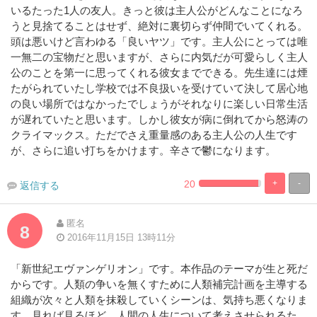
いるたった1人の友人。きっと彼は主人公がどんなことになろ
うと見捨てることはせず、絶対に裏切らず仲間でいてくれる。
頭は悪いけど言わゆる「良いヤツ」です。主人公にとっては唯
一無二の宝物だと思いますが、さらに内気だが可愛らしく主人
公のことを第一に思ってくれる彼女までできる。先生達には煙
たがられていたし学校では不良扱いを受けていて決して居心地
の良い場所ではなかったでしょうがそれなりに楽しい日常生活
が遅れていたと思います。しかし彼女が病に倒れてから怒涛の
クライマックス。ただでさえ重量感のある主人公の人生です
が、さらに追い打ちをかけます。辛さで鬱になります。
20
+
-
返信する
2.2727272727273%
97.72727272
Complete
Complete
匿名
8
2016年11月15日 13時11分
「新世紀エヴァンゲリオン」です。本作品のテーマが生と死だ
からです。人類の争いを無くすために人類補完計画を主導する
組織が次々と人類を抹殺していくシーンは、気持ち悪くなりま
す。見れば見るほど、人間の人生について考えさせられるた