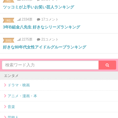
8位
ツッコミが上手いお笑い芸人ランキング
2334票
17コメント
9位
3年B組金八先生 好きなシリーズランキング
2275票
21コメント
10位
好きな80年代女性アイドルグループランキング
エンタメ
ドラマ・映画
アニメ・漫画・本
音楽
芸能人