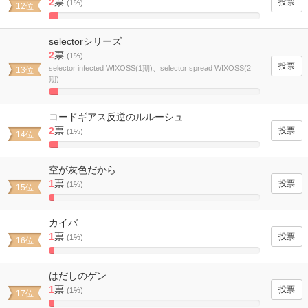
2
票
(1%)
12位
4.5454545454545%
Complete
selectorシリーズ
2
票
(1%)
selector infected WIXOSS(1期)、selector spread WIXOSS(2
13位
期)
4.5454545454545%
Complete
コードギアス反逆のルルーシュ
2
票
(1%)
14位
4.5454545454545%
Complete
空が灰色だから
1
票
(1%)
15位
2.2727272727273%
Complete
カイバ
1
票
(1%)
16位
2.2727272727273%
Complete
はだしのゲン
1
票
(1%)
17位
2.2727272727273%