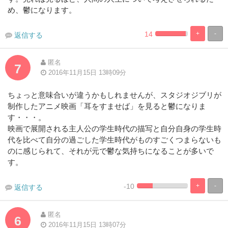
め、鬱になります。
14
+
-
返信する
2.2727272727273%
97.72727272
Complete
Complete
匿名
7
2016年11月15日 13時09分
ちょっと意味合いが違うかもしれませんが、スタジオジブリが
制作したアニメ映画「耳をすませば」を見ると鬱になりま
す・・・。
映画で展開される主人公の学生時代の描写と自分自身の学生時
代を比べて自分の過ごした学生時代がものすごくつまらないも
のに感じられて、それが元で鬱な気持ちになることが多いで
す。
-10
+
-
返信する
2.2727272727273%
97.727272727273%
Complete
Complete
匿名
6
2016年11月15日 13時07分