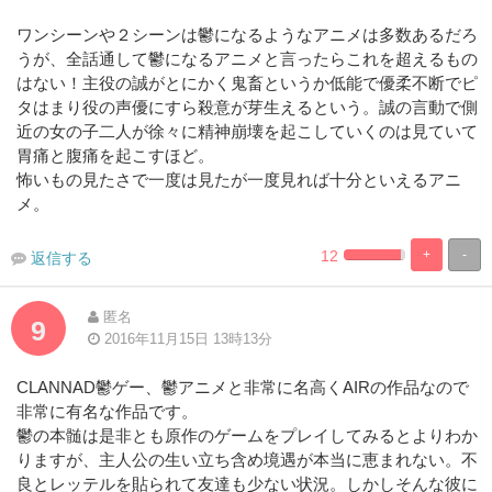
ワンシーンや２シーンは鬱になるようなアニメは多数あるだろ
うが、全話通して鬱になるアニメと言ったらこれを超えるもの
はない！主役の誠がとにかく鬼畜というか低能で優柔不断でピ
タはまり役の声優にすら殺意が芽生えるという。誠の言動で側
近の女の子二人が徐々に精神崩壊を起こしていくのは見ていて
胃痛と腹痛を起こすほど。
怖いもの見たさで一度は見たが一度見れば十分といえるアニ
メ。
12
+
-
返信する
2.2727272727273
97.72727272
Complete
Complete
匿名
9
2016年11月15日 13時13分
CLANNAD鬱ゲー、鬱アニメと非常に名高くAIRの作品なので
非常に有名な作品です。
鬱の本髄は是非とも原作のゲームをプレイしてみるとよりわか
りますが、主人公の生い立ち含め境遇が本当に恵まれない。不
良とレッテルを貼られて友達も少ない状況。しかしそんな彼に