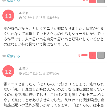
返信する
2.2727272727
97.72727272
Complete
Complete
匿名
13
2016年11月15日 13時36分
空が灰色だから、というアニメが鬱になりました。日常がうま
くいかなくて屈折している人たちの生活をシュールにかいてい
る作品です。人の思い出を自分の思い出と勘違いしているひと
のはなしが特に見ていて鬱になりました。
5
+
-
返信する
2.27272727272
97.72727272
Complete
Complete
匿名
12
2016年11月15日 13時20分
鬱アニメと言ったら「ぼくらの」で決まりでしょう。逃れられ
ない「死」と直面した時に人がどのような心理状態に陥ってい
くのかを克明に描いており、これほど死を感じさせるアニメは
今まで見たことがありませんでした。見終わった後は猛烈な虚
無感と死への恐怖が襲いかかってきます。「ぼくらの」は本当