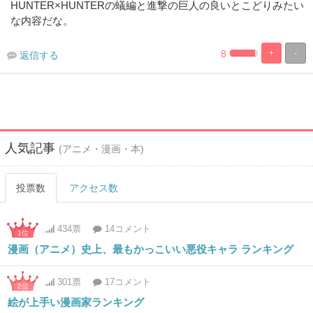
HUNTER×HUNTERの蟻編と進撃の巨人の良いとこどりみたい
な内容だな。
8
+
-
返信する
2.272727272727
97.72727272
Complete
Complete
人気記事
(アニメ・漫画・本)
投票数
アクセス数
434票
14コメント
1位
漫画（アニメ）史上、最もかっこいい悪役キャラ ランキング
301票
17コメント
2位
絵が上手い漫画家ランキング