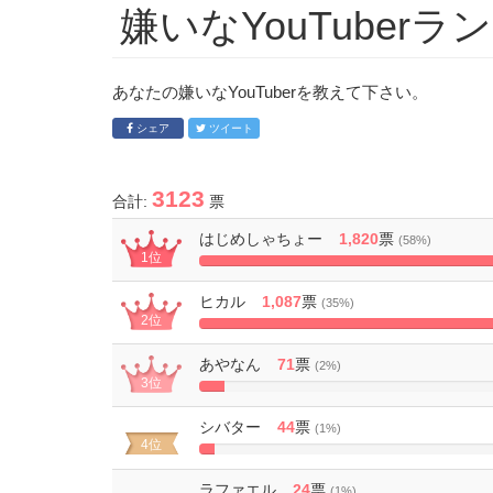
嫌いなYouTuberラ
あなたの嫌いなYouTuberを教えて下さい。
シェア
ツイート
3123
合計:
票
はじめしゃちょー
1,820
票
(58%)
1位
ヒカル
1,087
票
(35%)
2位
59.725274725
Complete
あやなん
71
票
(2%)
3位
3.9010989010989%
Complete
シバター
44
票
(1%)
4位
2.4175824175824%
Complete
ラファエル
24
票
(1%)