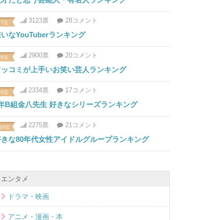
3123票
28コメント
7位
いなYouTuberランキング
2900票
20コメント
8位
ツッコミが上手いお笑い芸人ランキング
2334票
17コメント
9位
3年B組金八先生 好きなシリーズランキング
2275票
21コメント
10位
好きな80年代女性アイドルグループランキング
エンタメ
ドラマ・映画
アニメ・漫画・本