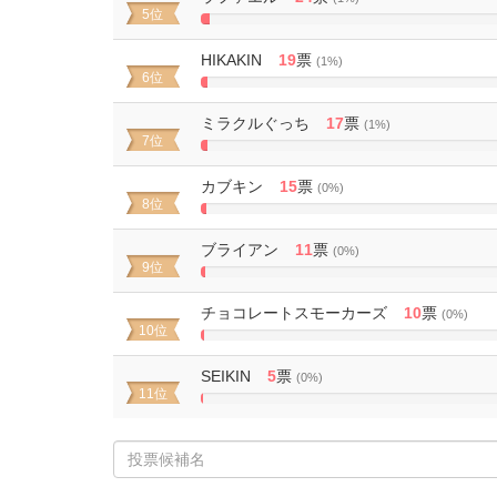
5位
1.3186813186813%
Complete
HIKAKIN
19
票
(1%)
6位
1.043956043956%
Complete
ミラクルぐっち
17
票
(1%)
7位
0.93406593406593%
Complete
カブキン
15
票
(0%)
8位
0.82417582417582%
Complete
ブライアン
11
票
(0%)
9位
0.6043956043956%
Complete
チョコレートスモーカーズ
10
票
(0%)
10位
0.54945054945055%
Complete
SEIKIN
5
票
(0%)
11位
0.27472527472527%
Complete
投
票
候