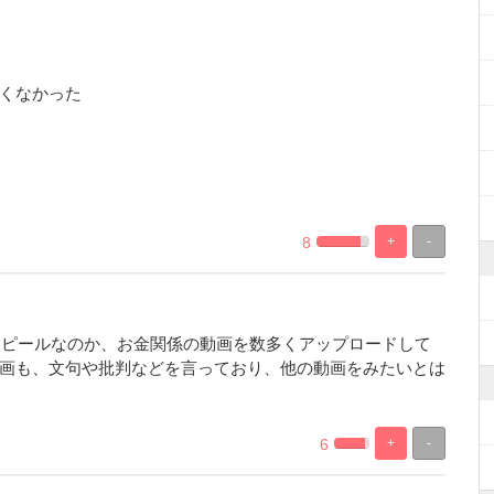
くなかった
8
+
-
0.27472527472527%
99.725274725275%
Complete
Complete
持ちアピールなのか、お金関係の動画を数多くアップロードして
画も、文句や批判などを言っており、他の動画をみたいとは
6
+
-
0.27472527472527%
99.725274725275%
Complete
Complete