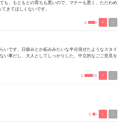
ても、もともとの育ちも悪いので、マナーも悪く、ただわめ
戻ってきてほしくないです。
4
+
-
0.27472527472527%
99.725274725275%
Complete
Complete
らいです、日僻みとか妬みみたいな半分混ぜたようなスタイ
ない事だし、大人としてしっかりした、中立的なごご意見を
3
+
-
0.27472527472527%
99.725274725275%
Complete
Complete
0
+
-
0.27472527472527%
99.725274725275%
Complete
Complete