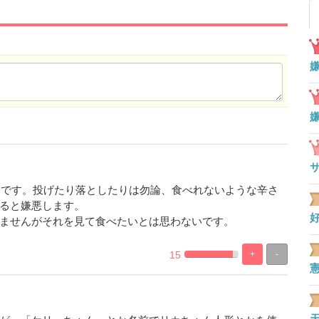
に嫌いです。投げたり落としたりは勿論、食べれないような辛さ
ると嫌悪します。
ませんがそれを見て食べたいとは思わないです。
15
+
-
0.27472527472527%
99.725274725275%
Complete
Complete