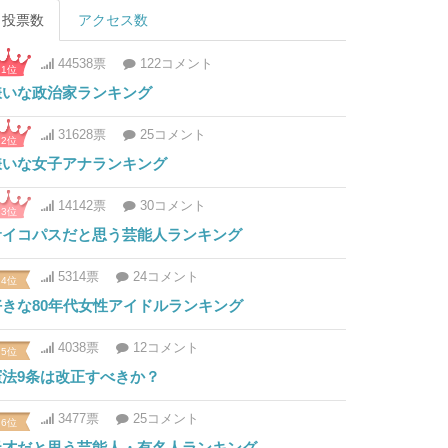
投票数
アクセス数
44538票
122コメント
1位
嫌いな政治家ランキング
31628票
25コメント
2位
嫌いな女子アナランキング
14142票
30コメント
3位
サイコパスだと思う芸能人ランキング
5314票
24コメント
4位
好きな80年代女性アイドルランキング
4038票
12コメント
5位
憲法9条は改正すべきか？
3477票
25コメント
6位
天才だと思う芸能人・有名人ランキング