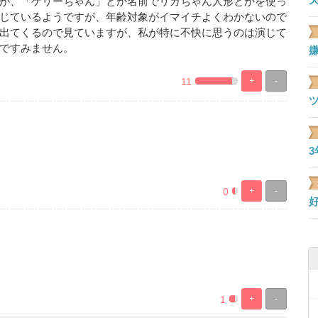
が、「ケリーちゃん」とか名前でリカちゃん人形とかを使っ
じているようですが、年齢対象がイマイチよくわかないので
出てくるので見ていますが、私が特に不快に思うのは演じて
ですみません。
嫌
11
+
-
0.27472527472527%
99.725274725275%
Complete
Complete
0
+
-
0.27472527472527%
99.725274725275%
Complete
Complete
1
+
-
0.27472527472527%
99.725274725275%
Complete
Complete