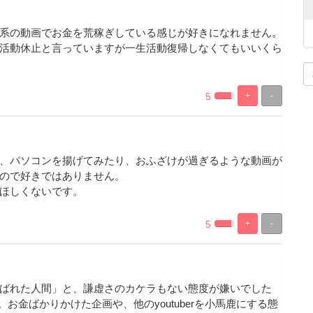
系の動画でお金を荒稼ぎしている感じが好きになれません。
活動休止と言っていますが一生活動復帰しなくてもいいくら
5
+
-
0.27472527472527%
99.725274725275%
Complete
Complete
、パソコンを揚げてみたり、おふざけが過ぎるような動画が
ので好きではありません。
ほしくないです。
5
+
-
0.27472527472527%
99.725274725275%
Complete
Complete
ばれた人間」と、謙虚さのカケラもない態度が嫌いでした
お金ばかりかけた企画や、他のyoutuberを小馬鹿にする態