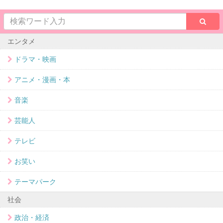
エンタメ
ドラマ・映画
アニメ・漫画・本
音楽
芸能人
テレビ
お笑い
テーマパーク
社会
政治・経済