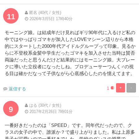
Complete
Complete
匿名 (40代 / 女性)
11
2026年3月5日 17時40分
モーニング娘。は結成年だけ見ればギリ90年代に入るけど私の
中ではやっぱりゴマキが加入したLOVEマシーン辺りから本格
的にスタートした2000年代アイドルグループって印象。見るか
らに不登校系金髪中学生だったゴマキを加入させた当時は賛否
両論だったと思うんだけど結果的にはモーニング娘。大ブレー
クに導いた立役者になったしね。プロデューサーつんく♂の視
る目は確かだなって子供ながら心底感心したのを憶えてます。
1
+
-
返信する
5.9620596205
94.03794037
Complete
Complete
はる (30代 / 女性)
9
2017年2月26日 7時01分
一番好きだったのは「SPEED」です。同年代だったので、ク
ラスの女子の中で、誰派か？で盛り上がりました。私は上原多
香子が可愛いので一番好きでした。学校のダンスの授業で、