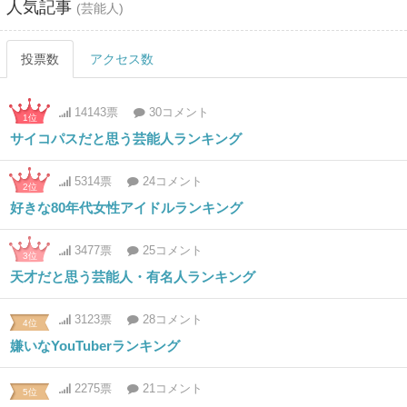
人気記事
(芸能人)
投票数
アクセス数
14143票
30コメント
1位
サイコパスだと思う芸能人ランキング
5314票
24コメント
2位
好きな80年代女性アイドルランキング
3477票
25コメント
3位
天才だと思う芸能人・有名人ランキング
3123票
28コメント
4位
嫌いなYouTuberランキング
2275票
21コメント
5位