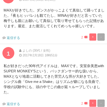
MAXが好きでした。ダンスがかっこよくて真似して踊ってまし
た。｢夜もヒッパレ｣も観てたし、MINAが好きだと言っていた
梅干しも親にお願いして真似して取り寄せてもらった記憶があ
ります。最近、また復活してくれてめっちゃ嬉しいです。
2
+
-
返信する
5.9620596205
94.03794037
Complete
Complete
よしの (30代 / 女性)
1
2017年2月18日 18時51分
私が好きだった90年代アイドルは、MAXです。安室奈美恵with
SUPER MONKEY’Sという、バックダンサー的な扱いから、
MAXとなり地道に活動してきた苦労人な所が大好きでした。
シングル曲「Give me a Shake」はリズムが癖になる良曲で、
学校の試験中にも、頭の中でこの曲が延々ループしていまし
た。
2
+
-
返信する
5.9620596205
94.03794037