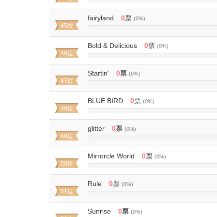
0%
Complete
fairyland
0
票
(0%)
45位
0%
Complete
Bold & Delicious
0
票
(0%)
46位
0%
Complete
Startin'
0
票
(0%)
47位
0%
Complete
BLUE BIRD
0
票
(0%)
48位
0%
Complete
glitter
0
票
(0%)
49位
0%
Complete
Mirrorcle World
0
票
(0%)
50位
0%
Complete
Rule
0
票
(0%)
51位
0%
Complete
Sunrise
0
票
(0%)