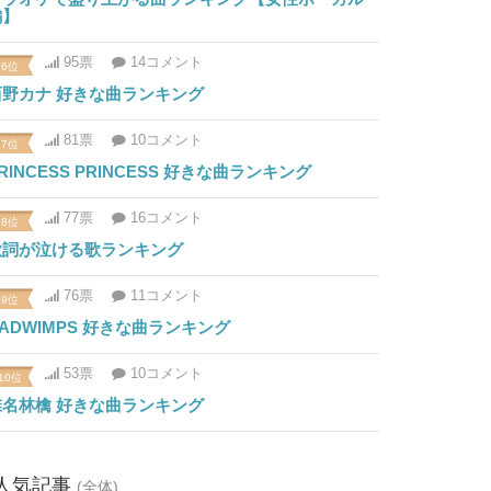
編】
95票
14コメント
6位
西野カナ 好きな曲ランキング
81票
10コメント
7位
RINCESS PRINCESS 好きな曲ランキング
77票
16コメント
8位
歌詞が泣ける歌ランキング
76票
11コメント
9位
ADWIMPS 好きな曲ランキング
53票
10コメント
10位
椎名林檎 好きな曲ランキング
人気記事
(全体)