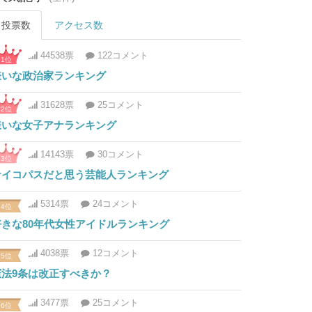
投票数
アクセス数
44538票
122コメント
1位
嫌いな政治家ランキング
31628票
25コメント
2位
嫌いな女子アナランキング
14143票
30コメント
3位
サイコパスだと思う芸能人ランキング
5314票
24コメント
4位
好きな80年代女性アイドルランキング
4038票
12コメント
5位
憲法9条は改正すべきか？
3477票
25コメント
6位