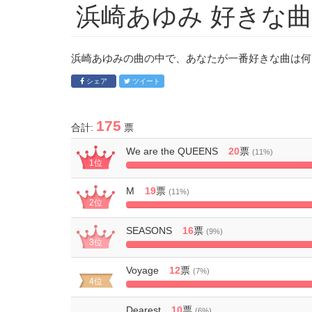
浜崎あゆみ 好きな
浜崎あゆみの曲の中で、あなたが一番好きな曲は何
シェア
ツイート
175
合計:
票
We are the QUEENS
20
票
(11%)
1位
M
19
票
(11%)
2位
SEASONS
16
票
(9%)
3位
80%
Comp
Voyage
12
票
(7%)
4位
60%
Complete
Dearest
10
票
(6%)