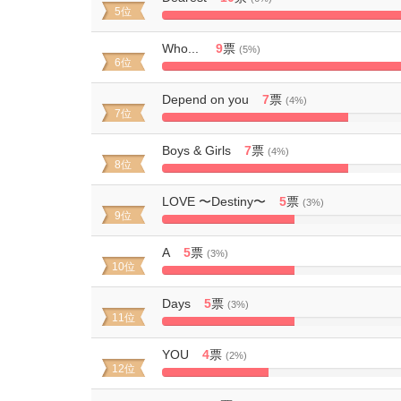
5位
50%
Complete
Who...
9
票
(5%)
6位
45%
Complete
Depend on you
7
票
(4%)
7位
35%
Complete
Boys & Girls
7
票
(4%)
8位
35%
Complete
LOVE 〜Destiny〜
5
票
(3%)
9位
25%
Complete
A
5
票
(3%)
10位
25%
Complete
Days
5
票
(3%)
11位
25%
Complete
YOU
4
票
(2%)
12位
20%
Complete