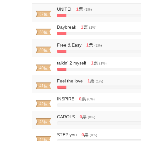
Complete
UNITE!
1
票
(1%)
37位
5%
Complete
Daybreak
1
票
(1%)
38位
5%
Complete
Free & Easy
1
票
(1%)
39位
5%
Complete
talkin' 2 myself
1
票
(1%)
40位
5%
Complete
Feel the love
1
票
(1%)
41位
5%
Complete
INSPIRE
0
票
(0%)
42位
0%
Complete
CAROLS
0
票
(0%)
43位
0%
Complete
STEP you
0
票
(0%)
44位