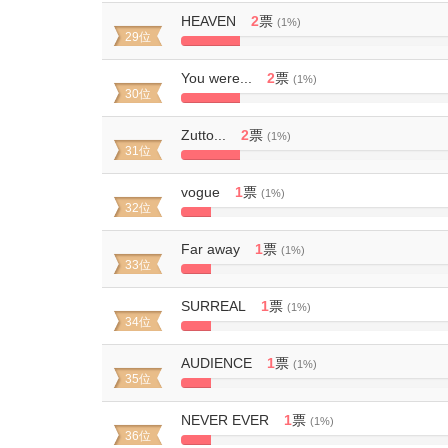
Complete
HEAVEN
2
票
(1%)
29位
10%
Complete
You were...
2
票
(1%)
30位
10%
Complete
Zutto...
2
票
(1%)
31位
10%
Complete
vogue
1
票
(1%)
32位
5%
Complete
Far away
1
票
(1%)
33位
5%
Complete
SURREAL
1
票
(1%)
34位
5%
Complete
AUDIENCE
1
票
(1%)
35位
5%
Complete
NEVER EVER
1
票
(1%)
36位
5%