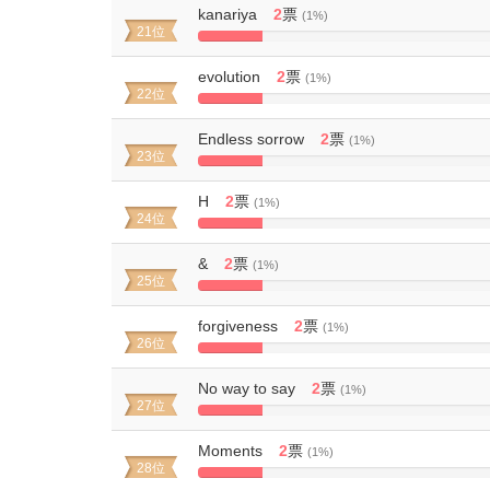
kanariya
2
票
(1%)
21位
10%
Complete
evolution
2
票
(1%)
22位
10%
Complete
Endless sorrow
2
票
(1%)
23位
10%
Complete
H
2
票
(1%)
24位
10%
Complete
&
2
票
(1%)
25位
10%
Complete
forgiveness
2
票
(1%)
26位
10%
Complete
No way to say
2
票
(1%)
27位
10%
Complete
Moments
2
票
(1%)
28位
10%