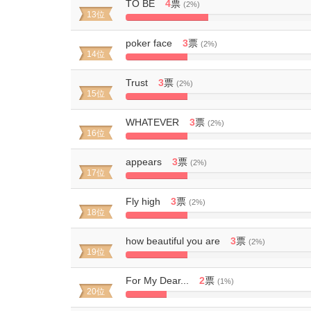
TO BE
4
票
(2%)
13位
20%
Complete
poker face
3
票
(2%)
14位
15%
Complete
Trust
3
票
(2%)
15位
15%
Complete
WHATEVER
3
票
(2%)
16位
15%
Complete
appears
3
票
(2%)
17位
15%
Complete
Fly high
3
票
(2%)
18位
15%
Complete
how beautiful you are
3
票
(2%)
19位
15%
Complete
For My Dear...
2
票
(1%)
20位
10%
Complete