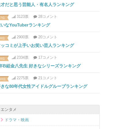
天才だと思う芸能人・有名人ランキング
3123票
28コメント
7位
いなYouTuberランキング
2900票
20コメント
8位
ツッコミが上手いお笑い芸人ランキング
2334票
17コメント
9位
3年B組金八先生 好きなシリーズランキング
2275票
21コメント
10位
好きな80年代女性アイドルグループランキング
エンタメ
ドラマ・映画