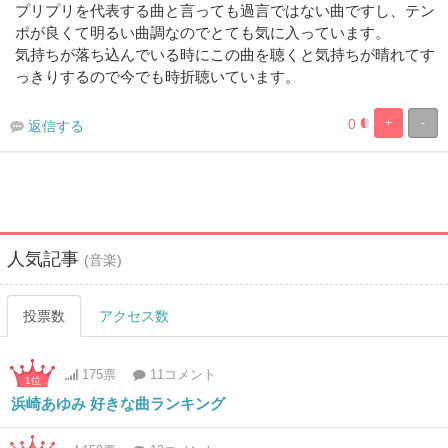
プリプリを代表する曲と言っても過言ではない曲ですし、テン
ポが良くて明るい曲調なのでとても気に入っています。
気持ちが落ち込んでいる時にこの曲を聴くと気持ちが晴れてす
っきりするので今でも時折聴いています。
0
+
-
返信する
0%
100%
Complete
Complete
人気記事
(音楽)
投票数
アクセス数
175票
11コメント
1位
浜崎あゆみ 好きな曲ランキング