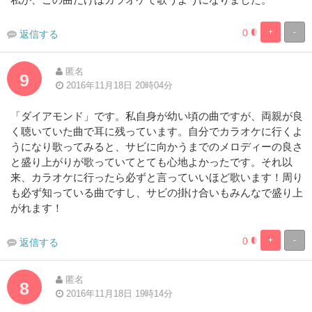
0
+
-
返信する
0%
100%
Complete
Complete
匿名
9
2016年11月18日 20時04分
「ダイアモンド」です。私自身が幼い頃の曲ですが、両親が良
く聴いていた曲で耳に残っています。自分でカラオケに行くよ
うになり歌ってみると、サビに向かうまでのメロディーの良さ
と盛り上がりが歌っていてとても心地よかったです。それ以
来、カラオケに行ったら必ずと言っていいほど歌います！周り
も必ず知っている曲ですし、サビの掛け合いもみんなで盛り上
がれます！
0
+
-
返信する
0%
100%
Complete
Complete
匿名
8
2016年11月18日 19時14分