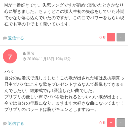
Mが一番好きです。失恋ソングですが初めて聞いたときかなり
心に響きました。ちょうどこの頃人生初の失恋をしていた時期
でかなり落ち込んでいたのですが、この曲でパワーをもらい現
在でも車の中でよく聞いています。
0
+
-
返信する
0%
100%
Complete
Complete
匿名
7
2016年11月18日 19時13分
パパ
自分の結婚式で流しました！この歌が出された頃は反抗期真っ
只中でパパにこんな歌をプレゼントするなんて想像もできませ
んでしたが、結婚式では1番流したい曲でした。
プリプリの優しい声でパパを歌われるとついつい涙が出ます。
今では自分の母親になり、ますます大好きな曲になってます！
プリプリのバラードは胸がキュンとしますねー。
0
+
-
返信する
0%
100%