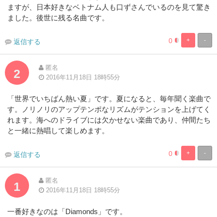
ますが、日本好きなベトナム人も口ずさんでいるのを見て驚き
ました。後世に残る名曲です。
0
+
-
返信する
0%
100%
Complete
Complete
匿名
2
2016年11月18日 18時55分
「世界でいちばん熱い夏」です。夏になると、毎年聞く楽曲で
す。ノリノリのアップテンポなリズムがテンションを上げてく
れます。海へのドライブには欠かせない楽曲であり、仲間たち
と一緒に熱唱して楽しめます。
0
+
-
返信する
0%
100%
Complete
Complete
匿名
1
2016年11月18日 18時55分
一番好きなのは「Diamonds」です。