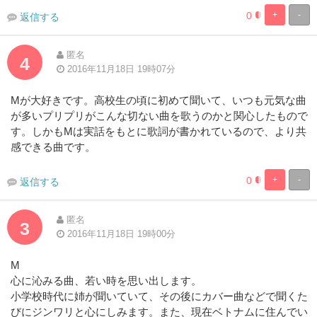
0
+
-
返信する
0%
100%
Complete
Complete
匿名
4
2016年11月18日 19時07分
Mが大好きです。高校生の頃に初めて聞いて、いつも元気な曲
が多いプリプリがこんな切ない曲を歌うのかと関心したもので
す。しかもMは実話をもとに歌詞が書かれているので、より共
感できる曲です。
0
+
-
返信する
0%
100%
Complete
Complete
匿名
3
2016年11月18日 19時00分
M
心に沁みる曲、若い時を思い出します。
小学校時代に姉が聞いていて、その後にカバー曲などで聞くた
びにジンワリと心にしみます。また、現在ベトナムに住んでい