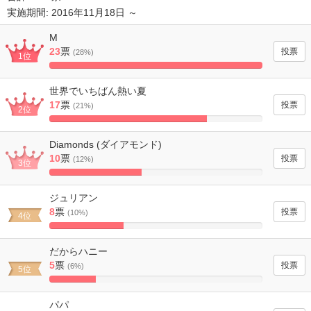
実施期間: 2016年11月18日 ～
M
23
票
(28%)
1位
100%
Complete
世界でいちばん熱い夏
17
票
(21%)
2位
73.913043478261%
Complete
Diamonds (ダイアモンド)
10
票
(12%)
3位
43.478260869565%
Complete
ジュリアン
8
票
(10%)
4位
34.782608695652%
Complete
だからハニー
5
票
(6%)
5位
21.739130434783%
Complete
パパ