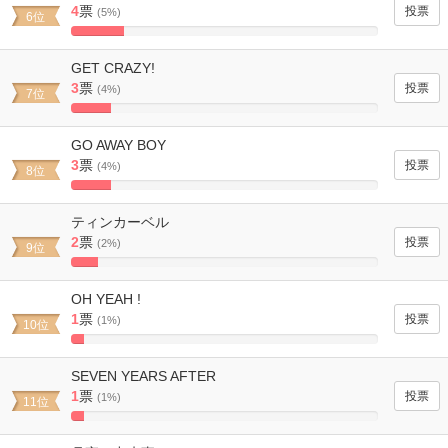
4
票
(5%)
6位
17.391304347826%
Complete
GET CRAZY!
3
票
(4%)
7位
13.04347826087%
Complete
GO AWAY BOY
3
票
(4%)
8位
13.04347826087%
Complete
ティンカーベル
2
票
(2%)
9位
8.695652173913%
Complete
OH YEAH !
1
票
(1%)
10位
4.3478260869565%
Complete
SEVEN YEARS AFTER
1
票
(1%)
11位
4.3478260869565%
Complete