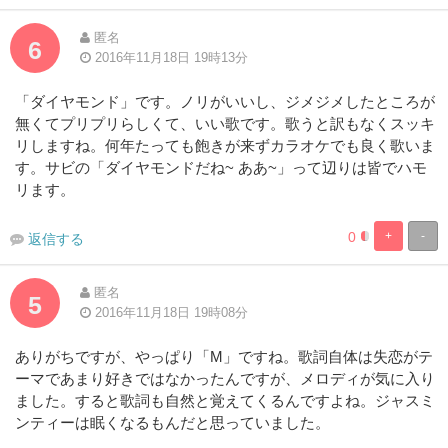
Complete
Complete
匿名
6
2016年11月18日 19時13分
「ダイヤモンド」です。ノリがいいし、ジメジメしたところが
無くてプリプリらしくて、いい歌です。歌うと訳もなくスッキ
リしますね。何年たっても飽きが来ずカラオケでも良く歌いま
す。サビの「ダイヤモンドだね~ ああ~」って辺りは皆でハモ
リます。
0
+
-
返信する
0%
100%
Complete
Complete
匿名
5
2016年11月18日 19時08分
ありがちですが、やっぱり「M」ですね。歌詞自体は失恋がテ
ーマであまり好きではなかったんですが、メロディが気に入り
ました。すると歌詞も自然と覚えてくるんですよね。ジャスミ
ンティーは眠くなるもんだと思っていました。