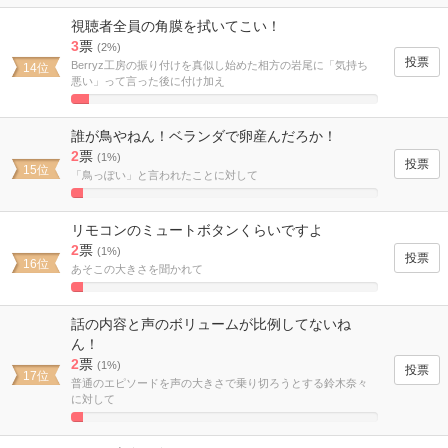
Complete
視聴者全員の角膜を拭いてこい！
3
票
(2%)
Berryz工房の振り付けを真似し始めた相方の岩尾に「気持ち
14位
悪い」って言った後に付け加え
5.7692307692308%
Complete
誰が鳥やねん！ベランダで卵産んだろか！
2
票
(1%)
15位
「鳥っぽい」と言われたことに対して
3.8461538461538%
Complete
リモコンのミュートボタンくらいですよ
2
票
(1%)
16位
あそこの大きさを聞かれて
3.8461538461538%
Complete
話の内容と声のボリュームが比例してないね
ん！
2
票
(1%)
17位
普通のエピソードを声の大きさで乗り切ろうとする鈴木奈々
に対して
3.8461538461538%
Complete