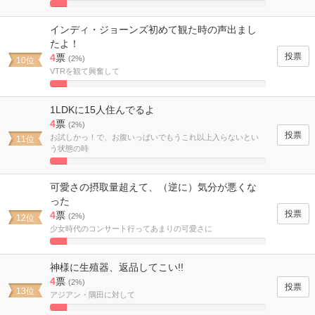
7.6923076923077%
Complete
インディ・ジョーンズ初めて観た時の声出まし
たよ！
4
票
(2%)
10位
VTRを観て興奮して
7.6923076923077%
Complete
1LDKに15人住んでるよ
4
票
(2%)
お試しかっ！で、お腹いっぱいでもうこれ以上入らないとい
11位
う状態の時
7.6923076923077%
Complete
可愛さの摂取量超えて、（逆に）気分が悪くな
った
4
票
(2%)
12位
少女時代のコンサート行ってあまりの可愛さに
7.6923076923077%
Complete
神様に生殖器、返品してこい!!
4
票
(2%)
13位
アジアン・隅田に対して
7.6923076923077%