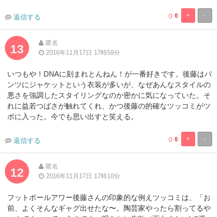
0
+
-
返信する
1.9230769230
98.07692307
Complete
Complete
匿名
13
2016年11月17日 17時59分
いつもや！DNAに刻まれとんねん！が一番好きです。後藤はパ
ンツにジャケットという衣装が多いが、なぜあんなスタイルの
悪さを強調したスタイリングなのか密かに気になっていた。そ
れに益若つばさが触れてくれ、かつ後藤の的確なツッコミがツ
ボに入った。今でも思い出すと笑える。
0
+
-
返信する
1.9230769230
98.07692307
Complete
Complete
匿名
12
2016年11月17日 17時10分
フットボールアワー後藤さんの印象的な例えツッコミは、「お
前、よくそんなギャグ出せたな〜。陶芸家やったら割ってるや