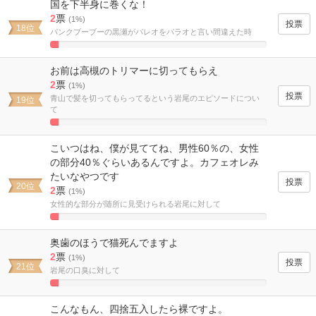
国を下半身に巻くな！
2
票
(1%)
18位
パンクブーブーの黒瀬がパレオをパラオと言い間違えた時
3.8461538461538%
Complete
お前は高槻のトリマーに切ってもらえ
2
票
(1%)
青山で髪を切ってもらってるという岩尾のエピソードについ
19位
て
3.8461538461538%
Complete
こいつはね、僕が見ててね、男性60％の、女性
の部分40％ぐらいあるんですよ。カフェオレみ
たいなやつです
20位
2
票
(1%)
女性的な部分が随所に見受けられる岩尾に対して
3.8461538461538%
Complete
奥歯のほうで猫死んでますよ
2
票
(1%)
21位
岩尾の口臭に対して
3.8461538461538%
Complete
こんなもん、四捨五入したら裸ですよ。