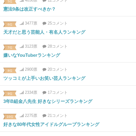
4038票
12コメント
5位
憲法9条は改正すべきか？
3477票
25コメント
6位
天才だと思う芸能人・有名人ランキング
3123票
28コメント
7位
嫌いなYouTuberランキング
2900票
20コメント
8位
ツッコミが上手いお笑い芸人ランキング
2334票
17コメント
9位
3年B組金八先生 好きなシリーズランキング
2275票
21コメント
10位
好きな80年代女性アイドルグループランキング