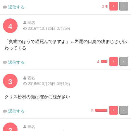
0
+
-
返信する
1.9230769230
98.07692307
Complete
Complete
匿名
4
2016年10月26日 3時25分
「奥歯のほうで猫死んでますよ」←岩尾の口臭の凄まじさが伝
わってくる
4
+
-
返信する
1.92307692307
98.07692307
Complete
Complete
匿名
3
2016年10月26日 0時10分
クリス松村の顔は確かに線が多い
9
+
-
返信する
1.923076923076
98.07692307
Complete
Complete
匿名
2