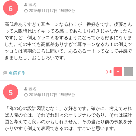
匿名
6
2016年11月17日 15時58分
高低差ありすぎて耳キーンなるわ！が一番好きです。後藤さん
って大阪時代はイキってる感じであんまり好きじゃなかったん
ですけど、例えツッコミをするようになってから好きになりま
した。その中でも高低差ありすぎて耳キーンなるわ！の例えツ
ッコミは初期のころに聞いて、あるあるー！ってなって共感で
きましたし、おもしろいです。
0
+
-
返信する
1.9230769230
98.07692307
Complete
Complete
匿名
5
2016年11月17日 15時56分
「俺の心の設計図読むな！」が好きです。確かに、考えてみれ
ば人間の心は、それぞれ別々のオリジナルであり、それは設計
図と考えても良いのかもしれません。その当たり前の事象を分
かりやすく例えて表現できるのは、すごいと思います。