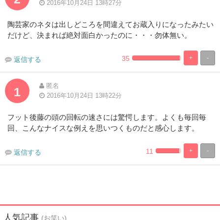
2016年10月24日 13時27分
陶芸家のネタは出しどころを間違えてお蔵入りになったみたい
だけど、決まれば絶対面白かったのに・・・勿体無い。
35
+
-
返信する
1.9230769230769%
98.07692307
Complete
Complete
匿名
1
2016年10月24日 13時22分
フット後藤の頭の回転の速さには驚愕します。よくも毎回毎
回、こんなナイスな例えを思いつくものだと感心します。
11
+
-
返信する
1.9230769230769
98.07692307
Complete
Complete
人気記事
(お笑い)