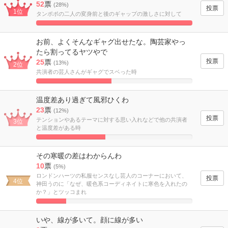
52
票
(28%)
1位
タンポポの二人の変身前と後のギャップの激しさに対して
100%
Complete
お前、よくそんなギャグ出せたな。陶芸家やっ
たら割ってるヤツやで
25
票
(13%)
2位
共演者の芸人さんがギャグでスベった時
48.076923076923%
Complete
温度差あり過ぎて風邪ひくわ
23
票
(12%)
テンションやあるテーマに対する思い入れなどで他の共演者
3位
と温度差がある時
44.230769230769%
Complete
その寒暖の差はわからんわ
10
票
(5%)
ロンドンハーツの私服センスなし芸人のコーナーにおいて、
4位
神田うのに「なぜ、暖色系コーディネイトに寒色を入れたの
か？」とツッコまれ
19.230769230769%
Complete
いや、線が多いて。顔に線が多い