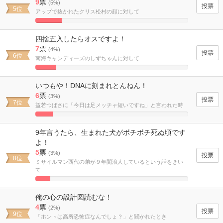
9
票
(5%)
5位
アップで抜かれたクリス松村の顔に対して
17.307692307692%
Complete
四捨五入したらオスですよ！
7
票
(4%)
6位
南海キャンディーズのしずちゃんに対して
13.461538461538%
Complete
いつもや！DNAに刻まれとんねん！
6
票
(3%)
7位
益若つばさに「今日は足メッチャ短いですね」と言われた時
11.538461538462%
Complete
9年言うたら、生まれた犬がボチボチ死ぬ頃です
よ！
5
票
(3%)
8位
ミサイルマン西代の弟が９年間浪人しているという話をきい
て
9.6153846153846%
Complete
俺の心の設計図読むな！
4
票
(2%)
9位
「ホントは高所恐怖症なんでしょ？」と聞かれたとき