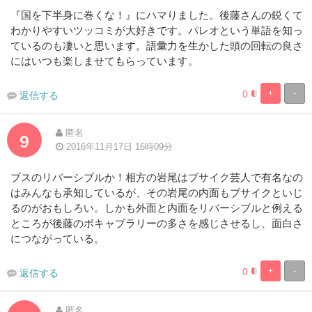
『国を下半身に巻くな！』にハマりました。後藤さんの鋭くて
わかりやすいツッコミが大好きです。パレオという単語を知っ
ているのも凄いと思います。語彙力を生かした頭の回転の良さ
にはいつも楽しませてもらっています。
0
+
-
返信する
1.9230769230
98.07692307
Complete
Complete
匿名
9
2016年11月17日 16時09分
ブスのリバーシブルか！相方の岩尾はブサイク芸人で有名なの
はみんなも承知しているが、その岩尾の内面もブサイクといじ
るのがおもしろい。しかも外面と内面をリバーシブルと例える
ところが後藤のボキャブラリーの多さを感じさせるし、面白さ
につながっている。
0
+
-
返信する
1.9230769230
98.07692307
Complete
Complete
匿名