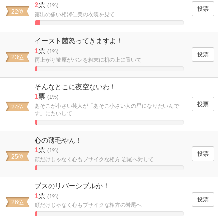
2
票
(1%)
22位
露出の多い相澤仁美の衣装を見て
3.8461538461538%
Complete
イースト菌怒ってきますよ！
1
票
(1%)
23位
雨上がり蛍原がパンを粗末に机の上に置いて
1.9230769230769%
Complete
そんなとこに夜空ないわ！
1
票
(1%)
あそこが小さい芸人が「あそこ小さい人の星になりたいんで
24位
す」にたいして
1.9230769230769%
Complete
心の薄毛やん！
1
票
(1%)
25位
顔だけじゃなく心もブサイクな相方 岩尾へ対して
1.9230769230769%
Complete
ブスのリバーシブルか！
1
票
(1%)
26位
顔だけじゃなく心もブサイクな相方の岩尾へ
1.9230769230769%