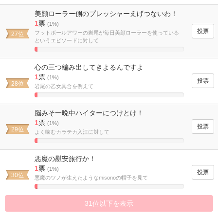
Complete
美顔ローラー側のプレッシャーえげつないわ！
1
票
(1%)
フットボールアワーの岩尾が毎日美顔ローラーを使っている
27位
というエピソードに対して
1.9230769230769%
Complete
心の三つ編み出してきよるんですよ
1
票
(1%)
28位
岩尾の乙女具合を例えて
1.9230769230769%
Complete
脳みそ一晩中ハイターにつけとけ！
1
票
(1%)
29位
よく噛むカラテカ入江に対して
1.9230769230769%
Complete
悪魔の慰安旅行か！
1
票
(1%)
30位
悪魔のツノが生えたようなmisonoの帽子を見て
1.9230769230769%
Complete
31位以下を表示