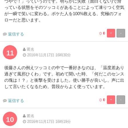
つやで！」っていうのです。明らかに失敗（面白くない)で滑
っている状態をそのツッコミがあることによって凍りつく空気
が一瞬で笑いに変わる。ボケた人を100%救える、究極のフォ
ローだと思います。
0
+
-
返信する
1.9230769230
98.07692307
Complete
Complete
匿名
11
2016年11月17日 16時30分
後藤さんの例えツッコミの中で一番好きなのは、「温度差あり
過ぎて風邪ひくわ」です。初めて聞いた時、「何だこのセンス
の塊は！？」と衝撃を受けました。使い勝手が良いし、声に出
して言いたくなるため、普段からよく使っています。
0
+
-
返信する
1.9230769230
98.07692307
Complete
Complete
匿名
10
2016年11月17日 16時19分