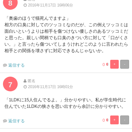
8
2016年11月17日 16時06分
「奥歯のほうで猫死んでますよ」
相方の口臭に対してのツッコミなのだが、この例えツッコミは
面白いというよりは相手を傷つけない優しさのあるツッコミだ
と思った。親しい間柄でも口臭のきつい方に対して「口がくさ
い。」と言ったら傷ついてしまうけれどこのように言われたら
相手との関係を壊さずに対応できるんじゃないか。
0
+
-
返信する
1.9230769230
98.07692307
Complete
Complete
匿名
7
2016年11月17日 16時01分
「1LDKに15人住んでるよ。」分かりやすい。私が学生時代に
住んでいた1LDKの狭さを思い出すから余計に分かりやすい。
0
+
-
返信する
1.9230769230
98.07692307
Complete
Complete