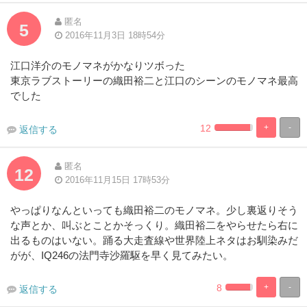
匿名
5
2016年11月3日 18時54分
江口洋介のモノマネがかなりツボった
東京ラブストーリーの織田裕二と江口のシーンのモノマネ最高
でした
12
+
-
返信する
2.9411764705882
97.05882352
Complete
Complete
匿名
12
2016年11月15日 17時53分
やっぱりなんといっても織田裕二のモノマネ。少し裏返りそう
な声とか、叫ぶとことかそっくり。織田裕二をやらせたら右に
出るものはいない。踊る大走査線や世界陸上ネタはお馴染みだ
がが、IQ246の法門寺沙羅駆を早く見てみたい。
8
+
-
返信する
2.941176470588
97.05882352
Complete
Complete