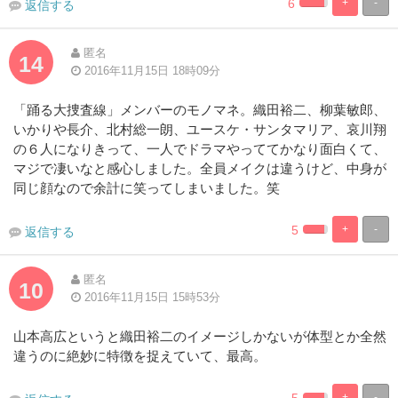
6
+
-
返信する
2.941176470588
97.05882352
Complete
Complete
匿名
14
2016年11月15日 18時09分
「踊る大捜査線」メンバーのモノマネ。織田裕二、柳葉敏郎、
いかりや長介、北村総一朗、ユースケ・サンタマリア、哀川翔
の６人になりきって、一人でドラマやっててかなり面白くて、
マジで凄いなと感心しました。全員メイクは違うけど、中身が
同じ顔なので余計に笑ってしまいました。笑
5
+
-
返信する
2.94117647058
97.05882352
Complete
Complete
匿名
10
2016年11月15日 15時53分
山本高広というと織田裕二のイメージしかないが体型とか全然
違うのに絶妙に特徴を捉えていて、最高。
+
-