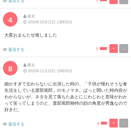
5
返信する
2.94117647058
97.05882352
Complete
Complete
匿名
4
2016年10月21日 13時52分
大変おまんたせ致しました
5
+
-
返信する
2.94117647058
97.05882352
Complete
Complete
匿名
8
2016年11月15日 15時50分
細かすぎて伝わらないに出演した時の、「子供が憧れそうな食
生活をしている渡部篤郎」のモノマネ。ぱっと聞いた時内容が
わからないが、ネタを見て落ちたあとにじわじわと意味がわか
って笑ってしまうのと、渡部篤郎独特の顔の角度が秀逸なので
好きだ。
4
+
-
返信する
2.94117647058
97.05882352
Complete
Complete