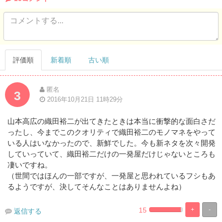
評価順
新着順
古い順
匿名
3
2016年10月21日 11時29分
山本高広の織田裕二が出てきたときは本当に衝撃的な面白さだ
ったし、今までこのクオリティで織田裕二のモノマネをやって
いる人はいなかったので、新鮮でした。今も新ネタを次々開発
していっていて、織田裕二だけの一発屋だけじゃないところも
凄いですね。
（世間ではほんの一部ですが、一発屋と思われているフシもあ
るようですが、決してそんなことはありませんよね）
15
+
-
返信する
2.9411764705882%
97.05882352
Complete
Complete