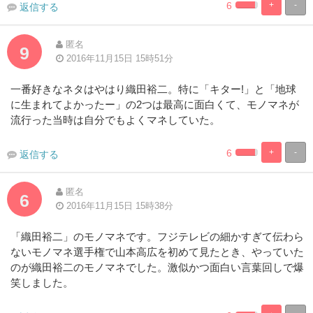
6
+
-
返信する
2.941176470588
97.05882352
Complete
Complete
匿名
9
2016年11月15日 15時51分
一番好きなネタはやはり織田裕二。特に「キター!」と「地球
に生まれてよかったー」の2つは最高に面白くて、モノマネが
流行った当時は自分でもよくマネしていた。
6
+
-
返信する
2.941176470588
97.05882352
Complete
Complete
匿名
6
2016年11月15日 15時38分
「織田裕二」のモノマネです。フジテレビの細かすぎて伝わら
ないモノマネ選手権で山本高広を初めて見たとき、やっていた
のが織田裕二のモノマネでした。激似かつ面白い言葉回しで爆
笑しました。