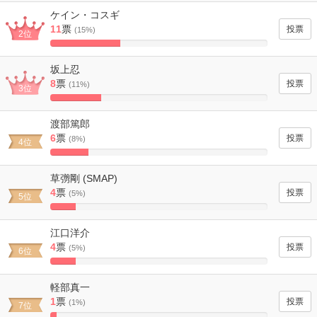
Complete
ケイン・コスギ
11
票
(15%)
2位
32.352941176471%
Complete
坂上忍
8
票
(11%)
3位
23.529411764706%
Complete
渡部篤郎
6
票
(8%)
4位
17.647058823529%
Complete
草彅剛 (SMAP)
4
票
(5%)
5位
11.764705882353%
Complete
江口洋介
4
票
(5%)
6位
11.764705882353%
Complete
軽部真一
1
票
(1%)
7位