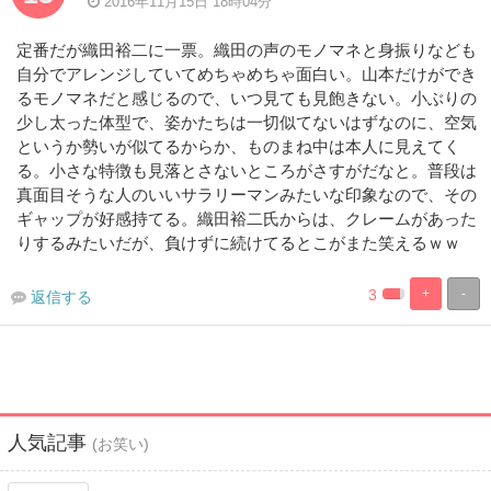
2016年11月15日 18時04分
定番だが織田裕二に一票。織田の声のモノマネと身振りなども
自分でアレンジしていてめちゃめちゃ面白い。山本だけができ
るモノマネだと感じるので、いつ見ても見飽きない。小ぶりの
少し太った体型で、姿かたちは一切似てないはずなのに、空気
というか勢いが似てるからか、ものまね中は本人に見えてく
る。小さな特徴も見落とさないところがさすがだなと。普段は
真面目そうな人のいいサラリーマンみたいな印象なので、その
ギャップが好感持てる。織田裕二氏からは、クレームがあった
りするみたいだが、負けずに続けてるとこがまた笑えるｗｗ
3
+
-
返信する
2.94117647058
97.05882352
Complete
Complete
人気記事
(お笑い)