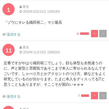
匿名
1
2016年10月21日 11時18分
「ゾウにキレる織田裕二」マジ最高
8
+
-
返信する
2.941176470588
97.05882352
Complete
Complete
匿名
11
2016年11月15日 15時55分
定番ですがやはり織田裕二でしょう。顔も体型も全然違うの
に、声と髪型と雰囲気であそこまで本人に寄せられるなんてす
ごいです。しゃべり方とかアクセントのつけ方、癖などをよく
研究しているのが分かります。たまに本人をディスってる⁉と
思うこともありますが、そここそが面白いｗｗｗ
7
+
-
返信する
2.941176470588
97.05882352
Complete
Complete