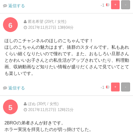
-1
+
-
返信する
5%
95%
Complete
Complete
匿名希望 (20代 / 女性)
6
2017年11月27日 13時04分
ほしのこチャンネルのほしのこちゃんです！
ほしのこちゃんの魅力はまず、抜群のスタイルです。私もあれ
くらい細くなりたいので憧れです。また、おもしろい旦那さん
とかわいいお子さんとの私生活がアップされていたり、料理動
画、収納動画など知りたい情報が盛りだくさんで見ていてとて
も楽しいです。
-1
+
-
返信する
5%
95%
Complete
Complete
ぽぬ (30代 / 女性)
5
2017年11月27日 12時21分
2BROの弟者さんが好きです。
ホラー実況を拝見したのが切っ掛けでした。