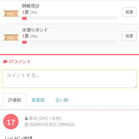
Complete
関根理沙
1
票
(3%)
8位
5%
Complete
水溜りボンド
1
票
(3%)
9位
5%
Complete
17コメント
評価順
新着順
古い順
匿名 (10代 / 女性)
17
2020年5月25日 22時41分
レペゼン地球