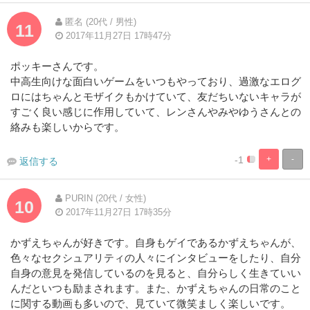
匿名 (20代 / 男性)
11
2017年11月27日 17時47分
ポッキーさんです。
中高生向けな面白いゲームをいつもやっており、過激なエログ
ロにはちゃんとモザイクもかけていて、友だちいないキャラが
すごく良い感じに作用していて、レンさんやみやゆうさんとの
絡みも楽しいからです。
-1
+
-
返信する
5%
95%
Complete
Complete
PURIN (20代 / 女性)
10
2017年11月27日 17時35分
かずえちゃんが好きです。自身もゲイであるかずえちゃんが、
色々なセクシュアリティの人々にインタビューをしたり、自分
自身の意見を発信しているのを見ると、自分らしく生きていい
んだといつも励まされます。また、かずえちゃんの日常のこと
に関する動画も多いので、見ていて微笑ましく楽しいです。