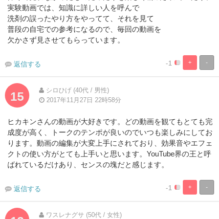
実験動画では、知識に詳しい人を呼んで
洗剤の誤ったやり方をやってて、それを見て
普段の自宅での参考になるので、毎回の動画を
欠かさず見させてもらっています。
-1
+
-
返信する
5%
95%
Complete
Complete
シロひげ (40代 / 男性)
15
2017年11月27日 22時58分
ヒカキンさんの動画が大好きです。どの動画を観てもとても完
成度が高く、トークのテンポが良いのでいつも楽しみにしてお
ります。動画の編集が大変上手にされており、効果音やエフェ
クトの使い方がとても上手いと思います。YouTube界の王と呼
ばれているだけあり、センスの塊だと感じます。
-1
+
-
返信する
5%
95%
Complete
Complete
ワスレナグサ (50代 / 女性)