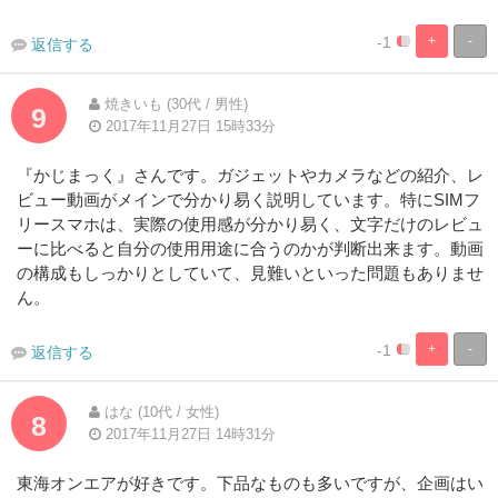
-1
+
-
返信する
5%
95%
Complete
Complete
焼きいも (30代 / 男性)
9
2017年11月27日 15時33分
『かじまっく』さんです。ガジェットやカメラなどの紹介、レ
ビュー動画がメインで分かり易く説明しています。特にSIMフ
リースマホは、実際の使用感が分かり易く、文字だけのレビュ
ーに比べると自分の使用用途に合うのかが判断出来ます。動画
の構成もしっかりとしていて、見難いといった問題もありませ
ん。
-1
+
-
返信する
5%
95%
Complete
Complete
はな (10代 / 女性)
8
2017年11月27日 14時31分
東海オンエアが好きです。下品なものも多いですが、企画はい