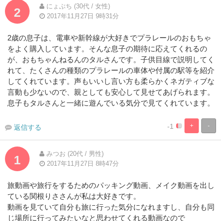
にょぶち (30代 / 女性)
2
2017年11月27日 9時31分
2歳の息子は、電車や新幹線が大好きでプラレールのおもちゃ
をよく購入しています。そんな息子の期待に応えてくれるの
が、おもちゃんねるんのタルさんです。子供目線で説明してく
れて、たくさんの種類のプラレールの車体や付属の駅等を紹介
してくれています。声もいいし言い方も柔らかくネガティブな
言動も少ないので、親としても安心して見せてあげられます。
息子もタルさんと一緒に遊んでいる気分で見てくれています。
-1
+
-
返信する
5%
95%
Complete
Complete
みつお (20代 / 男性)
1
2017年11月27日 8時47分
旅動画や旅行をするためのパッキング動画、メイク動画を出し
ている関根りささんが私は大好きです。
動画を見ていて自分も旅に行った気分になれますし、自分も同
じ場所に行ってみたいなと思わせてくれる動画なので