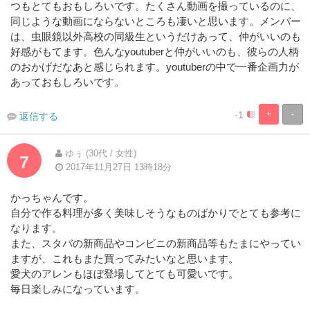
つもとてもおもしろいです。たくさん動画を撮っているのに、
同じような動画にならないところも凄いと思います。メンバー
は、虫眼鏡以外高校の同級生というだけあって、仲がいいのも
好感がもてます。色んなyoutuberと仲がいいのも、彼らの人柄
のおかげだなあと感じられます。youtuberの中で一番企画力が
あっておもしろいです。
-1
+
-
返信する
5%
95%
Complete
Complete
ゆぅ (30代 / 女性)
7
2017年11月27日 13時18分
かっちゃんです。
自分で作る料理が多く美味しそうなものばかりでとても参考に
なります。
また、スタバの新商品やコンビニの新商品等もたまにやってい
ますが、これもまた買ってみたいなと思います。
愛犬のアレンもほぼ登場してとても可愛いです。
毎日楽しみになっています。