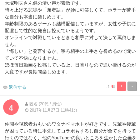
大塚明夫さん似の渋い声が素敵です。
時々上げる悲鳴や「弟者語」が妙に可笑しくて、ホラーが苦手
な自分も本当に楽しめます。
年齢制限のあるゲームも結構配信していますが、女性や子供に
配慮して性的な発言は控えているようです。
オンラインで対戦しているときも相手に対して決して罵倒しま
せん。
「悔しい」と発言するか、寧ろ相手の上手さを誉めるので聞い
ていて不快になりません。
ほぼ毎日動画を投稿している上、日替りなので追い掛けるのが
大変ですが長期間楽しめます。
-1
+
-
返信する
5%
95%
Complete
Complete
匿名 (20代 / 男性)
4
2017年11月27日 11時41分
仲間や視聴者おもいのワタナベマホトが好きです。先輩や後輩
が困っている時に率先してコラボもするし自分が全てを持って
行くのではなく、他のYouTuberの良いところを生かした企画を