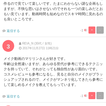
作るので見ていて楽しいです。たまにわからない謎な企画もし
ますが、不快な思いはさせないのでそれも一つの楽しみだとお
もい見ています。動画時間も短めなのでスキマ時間に見れるの
も良いところです。
-1
+
-
返信する
5%
95%
Complete
Complete
REIA_N (30代 / 女性)
3
2017年11月27日 11時21分
メイク動画のマリリンさんが好きです。
年齢は全然違いますが、あらゆる世代が参考にできるテクニッ
クを持っていて、それがとっても独自性があり面白いです。
コスメレビューも参考になるし、見ると自分のメイクがブラッ
シュアップされるので、メイクがマンネリ化してきたら参考に
して楽しめるメイクを教えてもらっています。
-1
+
-
返信する
5%
95%
Complete
Complete