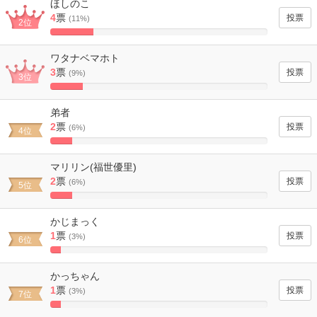
ほしのこ
4
票
(11%)
2位
20%
Complete
ワタナベマホト
3
票
(9%)
3位
15%
Complete
弟者
2
票
(6%)
4位
10%
Complete
マリリン(福世優里)
2
票
(6%)
5位
10%
Complete
かじまっく
1
票
(3%)
6位
5%
Complete
かっちゃん
1
票
(3%)
7位
5%