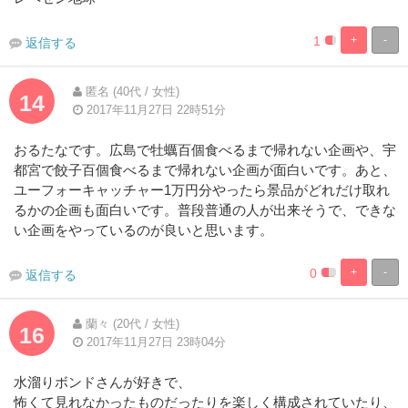
1
+
-
返信する
5%
95%
Complete
Complete
匿名 (40代 / 女性)
14
2017年11月27日 22時51分
おるたなです。広島で牡蠣百個食べるまで帰れない企画や、宇
都宮で餃子百個食べるまで帰れない企画が面白いです。あと、
ユーフォーキャッチャー1万円分やったら景品がどれだけ取れ
るかの企画も面白いです。普段普通の人が出来そうで、できな
い企画をやっているのが良いと思います。
0
+
-
返信する
5%
95%
Complete
Complete
蘭々 (20代 / 女性)
16
2017年11月27日 23時04分
水溜りボンドさんが好きで、
怖くて見れなかったものだったりを楽しく構成されていたり、