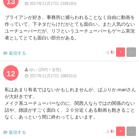
13
2017年11月27日 21時18分
ブライアンが好き。事務所に捕らわれることなく自由に動画を
作っていて、下ネタだらけだがとても面白い。また人気のない
ユーチューバーだが、リフというユーチューバーもゲーム実況
者としてとても面白い部分がある。
-1
+
-
返信する
5%
95%
Complete
Complete
ゆい (20代 / 女性)
12
2017年11月27日 18時01分
私はあまり有名ではないかもしれませんが、ぱぷりか.mariさん
が大好きです。
メイク系ユーチューバーなのに、関西人ならではの関係のない
話や、雑談がすごく面白く、２０分近くある動画も飽きること
なく、あっという間に終わってしまいます。
-1
+
-
返信する
5%
95%
Complete
Complete