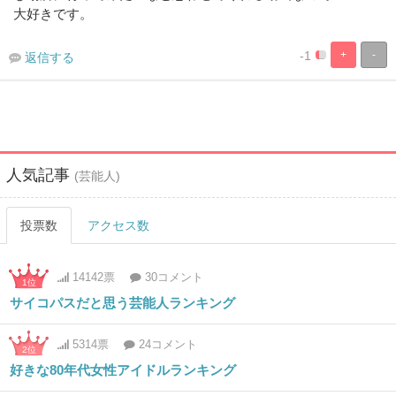
大好きです。
-1
+
-
返信する
5%
95%
Complete
Complete
人気記事
(芸能人)
投票数
アクセス数
14142票
30コメント
1位
サイコパスだと思う芸能人ランキング
5314票
24コメント
2位
好きな80年代女性アイドルランキング