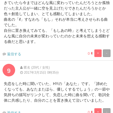
きていたら今まではどんな風に変わっていたんだろうとか孤独
だった主人公が一緒に空を見上げたりできたんだろうかとか
色々創造してしまい、とても感動してしまいました。
曲名の「if」すなわち「もし」それが本当に考えさせられる曲
でした。
自分に置き換えてみても、「もしあの時」と考えてしまうとど
んな風に自分の未来が変わっていたのかと未来を想える感動す
る曲だと思います。
0
+
-
返信する
8.3333333333
91.66666666
Complete
Complete
匿名 (20代 / 女性)
9
2017年3月15日 0時35分
失恋をした時に聞いていた、HYの「あなた」です。「諦めた
くなっても、あなたまたほら、優しくするでしょう」の一節や
気持ちの描写がリンクして、失恋した時に曲を聞いて、歌詞全
体に共感したり、自分のことを置き換えて泣いていました。
0
+
-
返信する