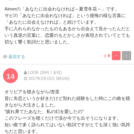
Aimerの「あなたに出会わなければ～夏雪冬花～」です。
サビの「あなたに出会わなければ」という後悔の様な言葉に
「あなたに出会えなければ」と続けています。
手に入れられなかったものもあるから出会えて良かったんだと
いう真逆の言葉に、恋愛のもどかしさが表現されていてとても
切なく響く歌詞だと思いました。
0
+
-
返信する
8.3333333333
91.66666666
Complete
Complete
LOOK (30代 / 女性)
14
2017年3月15日 5時14分
オリビアを聴きながら/杏里
昔に失恋というか好きだけど別れた経験をした時にこの曲を聴
きながら大泣きしました。
“疲れ果てたあなた、私の幻を愛したの”
このフレーズを聴くだけで涙が今でも出そうになります。
短い曲で多く語られてはいない歌詞ですがとても深く強い気持
ちだと思います。