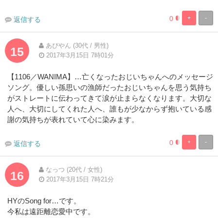
0
+
-
返信する
8.3333333333
91.66666666
Complete
Complete
あぴやん (30代 / 男性)
15
2017年3月15日 7時01分
【1106／WANIMA】…亡くなったおじいちゃんへのメッセージ
ソング。優しい孫思いの漁師だったおじいちゃんを思う気持ち
がストレートに伝わってきて涙が止まらなくなります。大切な
人へ、大切にしてくれた人へ、誰もが少なからず抱いている感
謝の気持ちが表れていて心に染みます。
0
+
-
返信する
8.3333333333
91.66666666
Complete
Complete
なっつ (20代 / 女性)
16
2017年3月15日 7時21分
HYのSong for…です。
今私は遠距離恋愛中です。