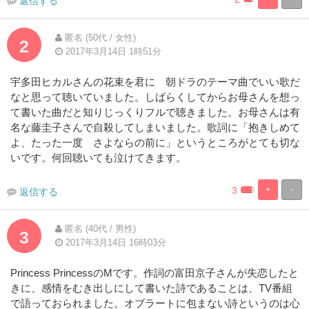
返信する
8.3333333333
91.66666666
Complete
Complete
匿名 (50代 / 女性)
2
2017年3月14日 1時51分
宇多田ヒカルさんの花束を君に 朝ドラのテーマ曲でいい歌だ
なと思って聴いていました。しばらくしてからお母さんを想っ
て書いた曲だと知りじっくりフルで聴きました。お母さんは有
名な藤圭子さんで自殺してしまいました。歌詞に「抱きしめて
よ、たった一度 さよならの前に」というところがとても切な
いです。何回聴いても泣けてきます。
3
+
-
返信する
8.33333333333
91.66666666
Complete
Complete
匿名 (40代 / 男性)
3
2017年3月14日 16時03分
Princess PrincessのMです。作詞の富田京子さんが失恋したと
きに、感情をむき出しにして書いた詩であることは、TV番組
で語っておられました。オブラートに包まない詩というのは心