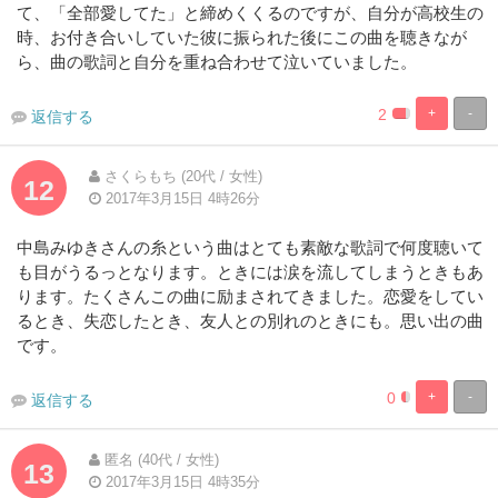
て、「全部愛してた」と締めくくるのですが、自分が高校生の
時、お付き合いしていた彼に振られた後にこの曲を聴きなが
ら、曲の歌詞と自分を重ね合わせて泣いていました。
2
+
-
返信する
8.3333333333
91.66666666
Complete
Complete
さくらもち (20代 / 女性)
12
2017年3月15日 4時26分
中島みゆきさんの糸という曲はとても素敵な歌詞で何度聴いて
も目がうるっとなります。ときには涙を流してしまうときもあ
ります。たくさんこの曲に励まされてきました。恋愛をしてい
るとき、失恋したとき、友人との別れのときにも。思い出の曲
です。
0
+
-
返信する
8.3333333333
91.66666666
Complete
Complete
匿名 (40代 / 女性)
13
2017年3月15日 4時35分