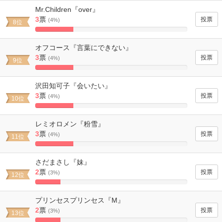
Complete
Mr.Children『over』
3
票
(4%)
8位
25%
Complete
オフコース『言葉にできない』
3
票
(4%)
9位
25%
Complete
沢田知可子『会いたい』
3
票
(4%)
10位
25%
Complete
レミオロメン『粉雪』
3
票
(4%)
11位
25%
Complete
さだまさし『妹』
2
票
(3%)
12位
16.666666666667%
Complete
プリンセスプリンセス『M』
2
票
(3%)
13位