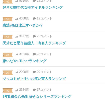
5314票
24コメント
4位
好きな80年代女性アイドルランキング
4038票
12コメント
5位
憲法9条は改正すべきか？
3477票
25コメント
6位
天才だと思う芸能人・有名人ランキング
3123票
28コメント
7位
嫌いなYouTuberランキング
2900票
20コメント
8位
ツッコミが上手いお笑い芸人ランキング
2334票
17コメント
9位
3年B組金八先生 好きなシリーズランキング