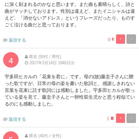
に深く刻まれるのかなと思います。また曲も素晴らしく、詩と
曲がマッチしております。性別は違えど、またイニシャルは違
えど、「消せないアドレス」というフレーズだったり、ものす
ごく泣ける曲だと思っております。
0
+
-
返信する
8.3333333333
91.66666666
Complete
Complete
匿名 (50代 / 男性)
4
2017年3月14日 16時21分
宇多田ヒカルの「花束を君に」です。母の(故)藤圭子さんに贈
った歌ですが、日常の母の姿を書いた歌詞と、感謝しきれない
言葉を花束に託す歌詞には感動しました。宇多田ヒカルが歌っ
ている姿を見て、藤圭子さんと一卵性双生児かと思う程似てい
るのにも感動しました。
1
+
-
返信する
8.3333333333
91.66666666
Complete
Complete
匿名 (40代 / 女性)