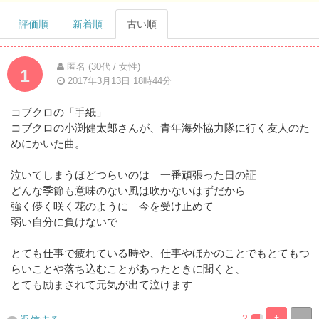
評価順
新着順
古い順
匿名 (30代 / 女性)
1
2017年3月13日 18時44分
コブクロの「手紙」
コブクロの小渕健太郎さんが、青年海外協力隊に行く友人のた
めにかいた曲。
泣いてしまうほどつらいのは 一番頑張った日の証
どんな季節も意味のない風は吹かないはずだから
強く儚く咲く花のように 今を受け止めて
弱い自分に負けないで
とても仕事で疲れている時や、仕事やほかのことでもとてもつ
らいことや落ち込むことがあったときに聞くと、
とても励まされて元気が出て泣けます
2
+
-