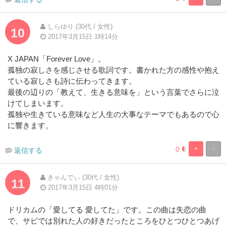
8.3333333333
91.66666666
Complete
Complete
しらゆり (30代 / 女性)
10
2017年3月15日 1時14分
X JAPAN「Forever Love」。
孤独の寂しさを感じさせる歌詞です。書かれた方の感性や抱え
ている寂しさも詩に伝わってきます。
最後の辺りの「教えて、生きる意味を」という言葉でさらに泣
けてしまいます。
孤独や生きている意味など人生の大事なテーマでもあるので心
に響きます。
0
+
-
返信する
8.3333333333
91.66666666
Complete
Complete
きゃんでぃ (30代 / 女性)
11
2017年3月15日 4時01分
ドリカムの「愛してる 愛してた」です。この曲は失恋の曲
で、サビでは別れた人の好きだったところをひとつひとつあげ