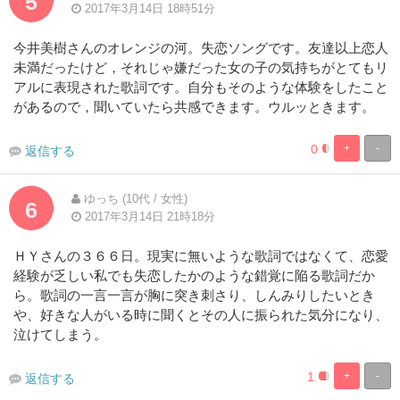
5
2017年3月14日 18時51分
今井美樹さんのオレンジの河。失恋ソングです。友達以上恋人
未満だったけど，それじゃ嫌だった女の子の気持ちがとてもリ
アルに表現された歌詞です。自分もそのような体験をしたこと
があるので，聞いていたら共感できます。ウルッときます。
0
+
-
返信する
8.3333333333
91.66666666
Complete
Complete
ゆっち (10代 / 女性)
6
2017年3月14日 21時18分
ＨＹさんの３６６日。現実に無いような歌詞ではなくて、恋愛
経験が乏しい私でも失恋したかのような錯覚に陥る歌詞だか
ら。歌詞の一言一言が胸に突き刺さり、しんみりしたいとき
や、好きな人がいる時に聞くとその人に振られた気分になり、
泣けてしまう。
1
+
-
返信する
8.3333333333
91.66666666
Complete
Complete