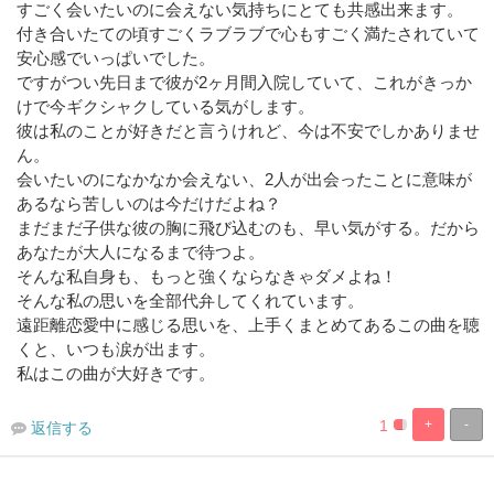
すごく会いたいのに会えない気持ちにとても共感出来ます。
付き合いたての頃すごくラブラブで心もすごく満たされていて
安心感でいっぱいでした。
ですがつい先日まで彼が2ヶ月間入院していて、これがきっか
けで今ギクシャクしている気がします。
彼は私のことが好きだと言うけれど、今は不安でしかありませ
ん。
会いたいのになかなか会えない、2人が出会ったことに意味が
あるなら苦しいのは今だけだよね？
まだまだ子供な彼の胸に飛び込むのも、早い気がする。だから
あなたが大人になるまで待つよ。
そんな私自身も、もっと強くならなきゃダメよね！
そんな私の思いを全部代弁してくれています。
遠距離恋愛中に感じる思いを、上手くまとめてあるこの曲を聴
くと、いつも涙が出ます。
私はこの曲が大好きです。
1
+
-
返信する
8.3333333333
91.66666666
Complete
Complete