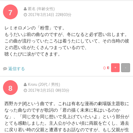
匿名 (年齢女性)
7
2017年3月14日 22時03分
レミオロメンの「粉雪」です。
もうだいぶ前の曲なのですが、冬になると必ず思い出します。
この曲が流行っていたころは着うたにしていて、その当時の彼
との思い出がたくさんつまっているので、
聴くたびに涙がでてきます。
0
+
-
返信する
8.3333333333
91.66666666
Complete
Complete
Kroru (20代 / 男性)
8
2017年3月15日 0時33分
西野カナ[if]という曲です。これは有名な漫画の劇場版主題歌に
なった曲なのですが歌詞の「君の描く未来に私はいるのか
な」、「同じ空を同じ想いで見上げていたいよ」という部分が
とても感動しました。主人公が小さい頃に両親を亡くし、過去
に戻り若い時の父親と遭遇するお話なのですが、もし父親が生