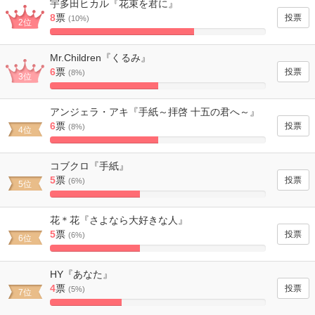
宇多田ヒカル『花束を君に』
8
票
(10%)
2位
66.666666666667%
Complete
Mr.Children『くるみ』
6
票
(8%)
3位
50%
Complete
アンジェラ・アキ『手紙～拝啓 十五の君へ～』
6
票
(8%)
4位
50%
Complete
コブクロ『手紙』
5
票
(6%)
5位
41.666666666667%
Complete
花＊花『さよなら大好きな人』
5
票
(6%)
6位
41.666666666667%
Complete
HY『あなた』
4
票
(5%)
7位
33.333333333333%